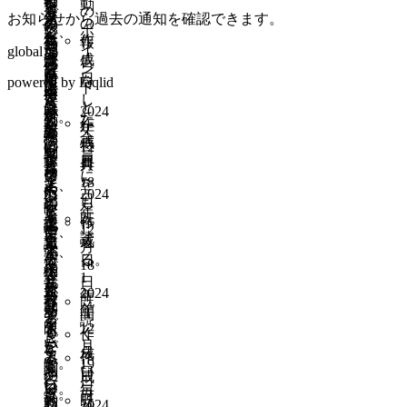
で
に
や
ロ
動
袋
ら
を
の
っ
う
み
な
ダ
お知らせから過去の通知を確認できます。
ら
あ
よ
る
ス
の
の
し
ポ
て、
に
袋
く
ッ
ど
れ
っ
気
作
を
報
価
た
イ
消
global
見
な
て
シ
う
ば
て
が
成
減
告
格
ら
ン
費
え
ど
は
ュ
A
な
順
で
日
ら
を
powered by Liqlid
を
何
ト
者
る
は
い
ボ
だ
る
位
ま
す
し
変
ら
と
は
無
け
ー
2024
と
か
が
す。
更
た
動
か
作
か
そ
料
な
年
ド
思
の
変
結
な
全
さ
の
成
特
の
に
12
い
で
う
動
動
果
る
員
せ
ポ
日
月
典
後
し
こ
見
た
画
し
に
努
に
て
イ
18
を
そ
て、
と
え
め
や
て
応
力
2024
い
ン
日
も
の
環
を
る
映
し
年
じ
を
る
ト
既
ら
ま
作
境
認
化
画
ま
12
て、
促
自
と
読
え
ま
成
負
識
し
月
な
う
ア
す、
治
か
る。
ゴ
日
荷
さ
て
18
ど
の
イ
消
体
特
1
ミ
と
せ
共
日
を
で
ン
費
が
典
2024
年
袋
な
る
有
既
見
は
ペ
期
年
あ
を
間
と
る
で
読
る
な
イ
限
12
る
も
く
作
し
ご
き
い
を
月
が
と
ら
ら
成
て
み
作
る
か。
19
も
近
聞
え
い
日
使
の
成
と
日
行
ら
い
い
る。
毎
う。
燃
日
良
既
動
っ
商
2024
た
1