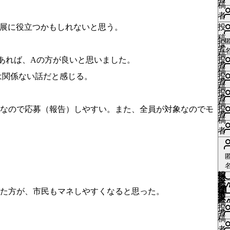
す
い
稿
に
す
る
い
者
は
る
い
に
ね
発展に役立つかもしれないと思う。
投
ロ
に
い
は
す
い
稿
グ
は
ね
投
ロ
る
い
者
イ
ロ
す
い
稿
グ
に
ね
あれば、Aの方が良いと思いました。
投
ン
グ
る
い
者
イ
は
す
い
稿
が
イ
に
ね
は関係ない話だと感じる。
投
ン
ロ
る
い
者
必
ン
は
す
稿
が
グ
に
ね
投
要
が
ロ
る
者
必
イ
は
す
い
稿
で
必
グ
に
のなので応募（報告）しやすい。また、全員が対象なのでモ
投
要
ン
ロ
る
い
者
す
要
イ
は
い
稿
で
が
グ
に
ね
で
ン
ロ
い
者
す
必
イ
は
す
い
す
が
グ
ね
要
ン
ロ
る
い
必
イ
す
い
で
が
グ
に
ね
要
ン
る
い
い
す
必
イ
は
す
い
で
が
に
ね
ね
投
要
ン
ロ
る
い
い
す
必
は
す
い
稿
い
で
が
グ
に
ね
ね
た方が、市民もマネしやすくなると思った。
投
更
要
ロ
る
い
者
ね
す
必
イ
は
す
稿
中
で
グ
に
ね
投
更
要
ン
ロ
る
者
い
更
す
イ
は
す
稿
中
で
が
グ
に
ね
中
ン
ロ
る
者