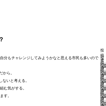
？
投
稿
自分もチャレンジしてみようかなと思える市民も多いので
投
者
稿
投
者
稿
だから。
投
者
稿
しないと考える。
投
者
い
稿
kz
組む気がする。
投
い
者
い
稿
ね
い
ます。
投
い
者
す
い
稿
ね
投
る
ね
者