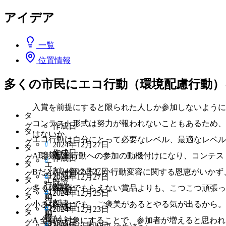
アイデア
一覧
位置情報
多くの市民にエコ行動（環境配慮行動
入賞を前提にすると限られた人しか参加しないように
タ
コンテスト形式は努力が報われないこともあるため、
グ
作成日
タ
はないか。
エコ行動は自分にとって必要なレベル、最適なレベル
グ
#
2024年12月27日
タ
作成日
（A）
既読
A環境配慮行動への参加の動機付けになり、コンテス
グ
作成日
#
タ
エ
（A）
2024年12月27日
Bだと、一部の方しか行動変容に関する恩恵がいかず
グ
作成日
コ
#
2024年12月27日
タ
エ
既読
行
（A）
既読
多くの確率でもらえない賞品よりも、こつこつ頑張っ
グ
作成日
コ
#
2024年12月25日
タ
動
エ
行
（A）
既読
小さなことでも、ご褒美があるとやる気が出るから。
グ
の
作成日
コ
#
2024年12月23日
タ
動
エ
報
行
（A）
A 全員を対象にすることで、参加者が増えると思わ
グ
の
作成日
コ
#
2024年12月20日