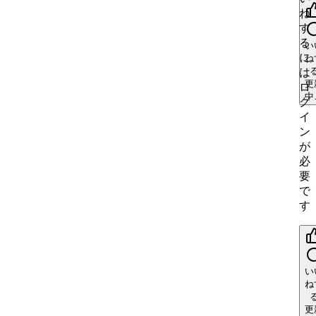
い
ね
ね
い
す
ね
更
る
い
中
に
ね
更
は
中
更
ロ
中
グ
イ
ン
が
必
要
で
す
い
ね
更