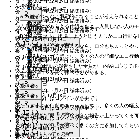
告
(
2024年12月27日
編集済み
)
タ
動
エ
報
行
（A）
A
投稿者
を
グ
の
作成日
コ
#
2024年12月20日
告
(
2024年12月27日
編集済み
)
動
エ
優
既読
し
報
行
（A）
A 入賞者のみだと限定的になることが考えられるこ
匿名
を
の
コ
れ
#
2024年12月19日
た
告
(
2024年12月27日
編集済み
)
タ
動
エ
既読
し
報
行
た
（A）
入賞者だけがもらえる仕組みだと、入賞しない人のモ
全
を
グ
の
作成日
コ
いいねするにはログインが必要です
た
告
(
2024年12月27日
編集済み
)
タ
動
行
エ
既読
員
し
報
行
Bはコンテストに出場しようと思う人しかエコ行動を
全
を
グ
の
作成日
動、
コ
#
2024年12月19日
に
た
告
タ
動
既読
員
し
報
効
行
いいねする
更新中…
（A）
参加しただけで何か貰えるなら、自分もちょっとやっ
全
を
グ
の
作成日
#
2024年12月19日
に
た
告
(
2024年12月27日
編集済み
)
率
タ
動
エ
員
し
報
（A）
（A） 少ないガチ勢より、多くの人の些細なエコ行動
全
を
の
グ
の
作成日
コ
#
2024年12月19日
に
た
告
(
2024年12月27日
編集済み
)
タ
エ
既読
員
し
良
報
行
（A）
（A）エコ行動の報告をした全員が、内容に応じてポ
全
を
グ
作成日
コ
#
2024年12月19日
に
た
い
告
(
2024年12月27日
編集済み
)
タ
動
エ
既読
チベーションを高く保つことができる。
員
し
行
（A）
B
投稿者
全
取
を
グ
の
コ
#
2024年12月19日
に
た
(
2024年12月27日
編集済み
)
動
エ
だ
既読
員
り
し
報
作成日
行
（A）
(A)
投稿者
全
匿名
の
コ
と
#
に
組
た
告
(
2024年12月27日
編集済み
)
動
エ
必
既読
員
報
行
一
（A）
2024年12月18日
（A）
投稿者
み
全
匿名
を
の
コ
ず
いいねするにはログインが必要です
に
告
動
部
エ
既読
の
を
員
し
報
行
ポ
たとえ小さな行動であったとしても、多くの人の幅広
匿名
を
(
2024年12月27日
編集済み
)
の
の
コ
いいねするにはログインが必要です
回
広
に
た
告
タ
動
イ
し
報
人
行
いいねする
更新中…
答
全員の場合、同じような内容の報告が上がってくる可
め
全
を
グ
の
作成日
ン
いいねするにはログインが必要です
既読
た
告
し
タ
動
コ
た
員
し
報
ト
いいねする
更新中…
方法はともかく、なるべく多くの方に参加してもら
全
を
か
グ
の
作成日
ン
#
2024年12月18日
い
に
た
告
を
タ
員
し
該
報
いいねする
更新中…
（A）
テ
歩
投稿者
趣
全
を
も
グ
作成日
#
2024年12月18日