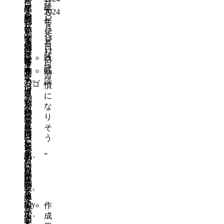
月
ゴ
え
い
読
に
て
年
品
年
こ
も
2024
ミ
る
か
対
12
買
の
間
と
年
ら
袋
ご
な
月
し
い
値
く
が
12
え
の
み
と
13
て
物
下
ら
月
あ
る
値
や
思
日
順
で
げ
12
い
り
な
段
燃
い
既
位
日
き
時
毎
ま
ら
は
え
ま
読
を
既
る
間
月
す
習
レ
な
す。
つ
読
と、
の
も
（ゴ
慣
ジ
い
市
け
さ
通
ら
ミ
に
袋
ご
の
る
ら
知
え
が
な
よ
み
報
の
に
が
る
減
り
り
袋
告
で
よ
市
な
れ
そ
高
な
書
は
い
民
ら
ば
う
い
ど
な
な
と
に
習
袋
か
を
ど
く、
思
届
”
慣
の
も
有
に
行
い
く
に
値
し
料
は
ア
動
ま
仕
な
段
れ
の
載
イ
の
す。
組
り
を
な
ま
っ
ン
報
み
そ
安
い
ま
pay
て
作
告
が
う
く
が、
に
で
る
成
内
あ
す
昔