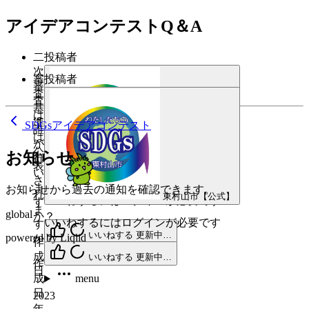
アイデアコンテストQ＆A
二
投稿者
次
審
投稿者
審
査
査
基
は
準
SDGsアイデアコンテスト
誰
は
が
公
お知らせ
行
表
い
東村山市【公式】
さ
ま
お知らせから過去の通知を確認できます。
れ
東村山市【公式】
いいねするにはログインが必要です
す
ま
global
か？
いいねするにはログインが必要です
す
いいねする
更新中…
powered by Liqlid
か？
作
成
menu
いいねする
更新中…
作
日
成
menu
日
2023
年